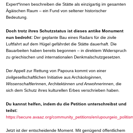
Expert*innen beschreiben die Stätte als einzigartig im gesamten
Ägäischen Raum – ein Fund von seltener historischer
Bedeutung.
Doch trotz ihres Schutzstatus ist dieses antike Monument
nun bedroht:
Der geplante Bau eines Radars für die zivile
Luftfahrt auf dem Hügel gefährdet die Stätte dauerhaft. Die
Bauarbeiten haben bereits begonnen – in direktem Widerspruch
zu griechischen und internationalen Denkmalschutzgesetzen.
Der Appell zur Rettung von Papoura kommt von einer
zivilgesellschaftlichen Initiative aus Archäolog
innen,
Wissenschaftler
innen, Architekt
innen und Anwohner
innen, die
sich dem Schutz ihres kulturellen Erbes verschrieben haben.
Du kannst helfen, indem du die Petition unterschreibst und
teilst:
https://secure.avaaz.org/community_petitions/en/upourgeio_poli
Jetzt ist der entscheidende Moment. Mit genügend öffentlichem